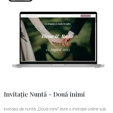
Invitație Nuntă - Două inimi
Invitația de nuntă „Două inimi” este o invitație online sub