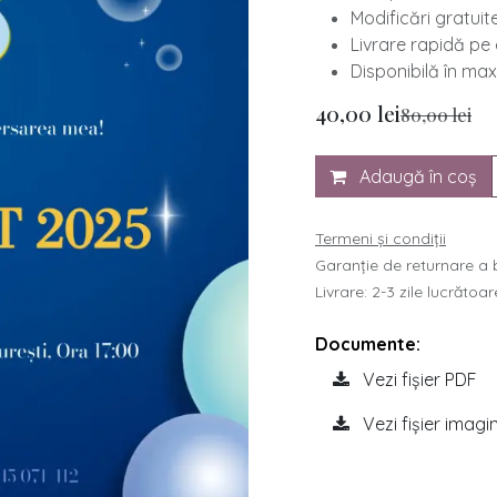
​Modificări gratui
​Livrare rapidă p
​Disponibilă în max
40,00
lei
80,00
lei
Adaugă în coș
Termeni și condiții
Garanție de returnare a b
Livrare: 2-3 zile lucrătoar
Documente:
Vezi fișier PDF
Vezi fișier imagi