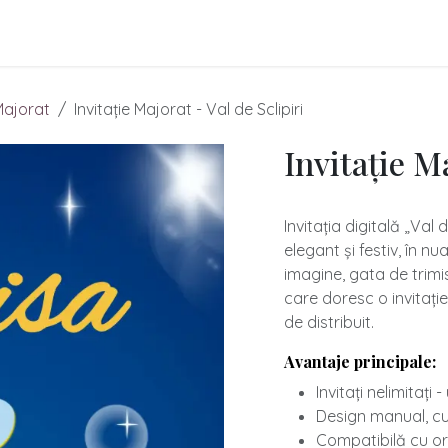
itații Online
Cum comanzi?
Prețuri Invitații
Lumânări Han
Majorat
Invitație Majorat - Val de Sclipiri
Invitație Ma
Invitația digitală „Val
elegant și festiv, în nu
imagine, gata de trimis
care doresc o invitați
de distribuit.
Avantaje principale:
Invitați nelimitați 
​Design manual, cu 
​Compatibilă cu or