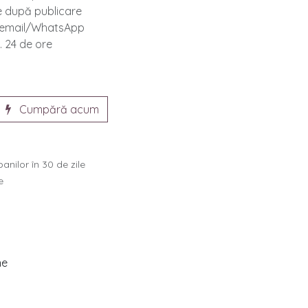
te după publicare
e email/WhatsApp
. 24 de ore
Cumpără acum
anilor în 30 de zile
e
ne