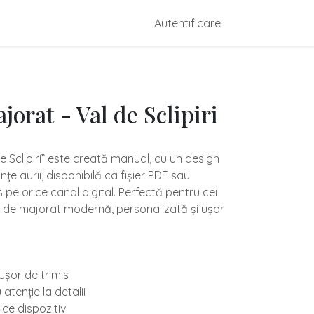
dmade
Configurare Mărturii
Autentificare
Contactați-ne
jorat - Val de Sclipiri
 de Sclipiri” este creată manual, cu un design
anțe aurii, disponibilă ca fișier PDF sau
 pe orice canal digital. Perfectă pentru cei
e de majorat modernă, personalizată și ușor
- ușor de trimis
atenție la detalii
ice dispozitiv