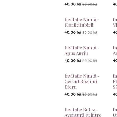
40,00
lei
4
80,00
lei
Invitație Nuntă -
I
Florile Iubirii
Vi
40,00
lei
4
80,00
lei
Invitație Nuntă -
I
Apus Auriu
A
40,00
lei
4
80,00
lei
Invitație Nuntă -
I
Cercul Rozului
F
Etern
S
40,00
lei
4
80,00
lei
Invitație Botez -
In
Aventură Printre
U