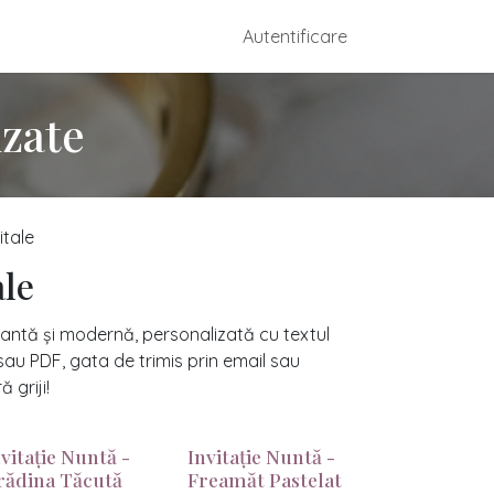
dmade
Configurare Mărturii
Autentificare
Contactați-ne
izate
gitale
ale
egantă și modernă, personalizată cu textul
e sau PDF, gata de trimis prin email sau
ă griji!
nvitație Nuntă -
Invitație Nuntă -
rădina Tăcută
Freamăt Pastelat