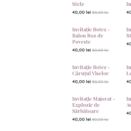
Stele
I
40,00
lei
4
80,00
lei
Invitație Botez -
In
Balon Roz de
S
Poveste
4
40,00
lei
80,00
lei
Invitație Botez -
In
Căruțul Viselor
L
40,00
lei
4
80,00
lei
Invitație Majorat -
In
Explozie de
A
Sărbătoare
4
40,00
lei
80,00
lei