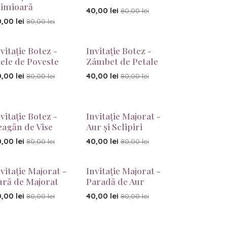
nimioară
40,00
lei
80,00
lei
0,00
lei
80,00
lei
vitație Botez -
Invitație Botez -
tele de Poveste
Zâmbet de Petale
0,00
lei
40,00
lei
80,00
lei
80,00
lei
vitație Botez -
Invitație Majorat -
eagăn de Vise
Aur și Sclipiri
0,00
lei
40,00
lei
80,00
lei
80,00
lei
vitație Majorat -
Invitație Majorat -
ură de Majorat
Paradă de Aur
0,00
lei
40,00
lei
80,00
lei
80,00
lei