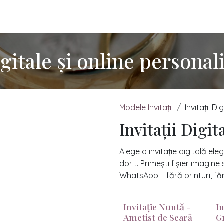
itații Online
Cum comanzi?
Prețuri Invitații
Lumânări Han
igitale și online personal
Modele Invitații
Invitații Di
Invitații Digit
Alege o invitație digitală el
dorit. Primești fișier imagin
WhatsApp – fără printuri, făr
Invitație Nuntă -
I
Ametist de Seară
G