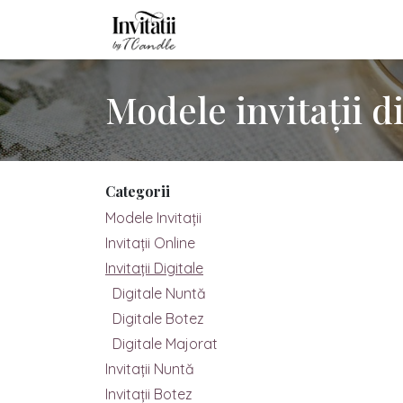
Sari la conținut
Acasă
Modele Invitații
Inv
Modele invitații d
Categorii
Modele Invitații
Invitații Online
Invitații Digitale
Digitale Nuntă
Digitale Botez
Digitale Majorat
Invitații Nuntă
Invitații Botez