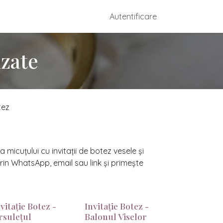
dmade
Configurare Mărturii
Autentificare
Contactați-ne
izate
tez
micuțului cu invitații de botez vesele și
 prin WhatsApp, email sau link și primește
vitație Botez -
Invitație Botez -
rsulețul
Balonul Viselor