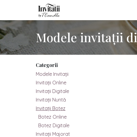
Sari la conținut
Acasă
Modele Invitații
Inv
Modele invitații d
Categorii
Modele Invitații
Invitații Online
Invitații Digitale
Invitații Nuntă
Invitații Botez
Botez Online
Botez Digitale
Invitaţii Majorat