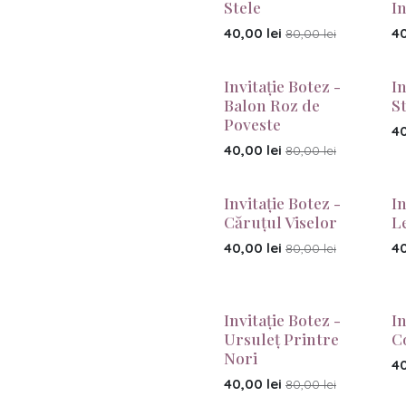
Stele
I
40,00
lei
4
80,00
lei
Invitație Botez -
In
Balon Roz de
S
Poveste
4
40,00
lei
80,00
lei
Invitație Botez -
In
Căruțul Viselor
L
40,00
lei
4
80,00
lei
Invitație Botez -
In
Ursuleț Printre
C
Nori
4
40,00
lei
80,00
lei