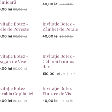
nimioară
40,00
lei
80,00
lei
0,00
lei
80,00
lei
vitație Botez -
Invitație Botez -
tele de Poveste
Zâmbet de Petale
0,00
lei
40,00
lei
80,00
lei
80,00
lei
vitație Botez -
Invitație Botez -
eagăn de Vise
Cel mai frumos
dar
0,00
lei
80,00
lei
130,00
lei
260,00
lei
vitație Botez -
Invitație Botez -
orabia Copilăriei
Fluture de Vis
0,00
lei
40,00
lei
80,00
lei
80,00
lei