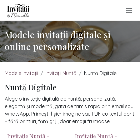
Sari la conținut
Modele invitații digitale și
online personalizate
Modele Invitații
Invitații Nuntă
Nuntă Digitale
Nuntă Digitale
Alege o invitație digitală de nuntă, personalizată,
elegantă și modernă, gata de trimis rapid prin email sau
WhatsApp. Primești fișier imagine sau PDF cu textul dorit
– fără printuri, fără griji, doar emoții frumoase!
Invitație Nuntă -
Invitație Nuntă -