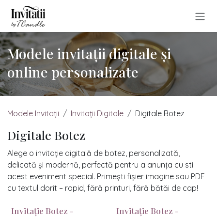
Sari la conținut
Modele invitații digitale și
online personalizate
Modele Invitații
Invitații Digitale
Digitale Botez
Digitale Botez
Alege o invitație digitală de botez, personalizată,
delicată și modernă, perfectă pentru a anunța cu stil
acest eveniment special. Primești fișier imagine sau PDF
cu textul dorit – rapid, fără printuri, fără bătăi de cap!
Invitație Botez -
Invitație Botez -