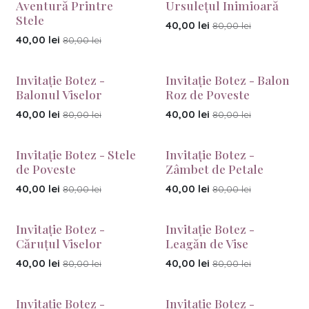
Aventură Printre
Ursulețul Inimioară
Stele
40,00
lei
80,00
lei
40,00
lei
80,00
lei
Invitație Botez -
Invitație Botez - Balon
Balonul Viselor
Roz de Poveste
40,00
lei
40,00
lei
80,00
lei
80,00
lei
Invitație Botez - Stele
Invitație Botez -
de Poveste
Zâmbet de Petale
40,00
lei
40,00
lei
80,00
lei
80,00
lei
Invitație Botez -
Invitație Botez -
Căruțul Viselor
Leagăn de Vise
40,00
lei
40,00
lei
80,00
lei
80,00
lei
Invitație Botez -
Invitație Botez -